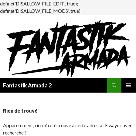
define('DISALLOW_FILE_EDIT', true);
define('DISALLOW_FILE_MODS', true);
Recherche
Fantastik Armada 2
ALLER
MENU
AU
PRINCI
CONTENU
Rien de trouvé
Apparemment, rien n’a été trouvé à cette adresse. Essayez avec
recherche ?