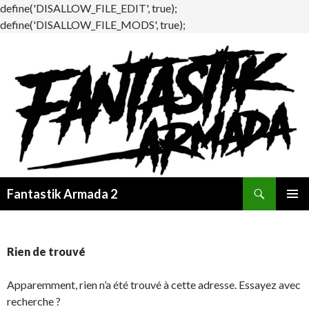
define('DISALLOW_FILE_EDIT', true);
define('DISALLOW_FILE_MODS', true);
Recherche
Fantastik Armada 2
ALLER
MENU
AU
PRINCI
CONTENU
Rien de trouvé
Apparemment, rien n’a été trouvé à cette adresse. Essayez avec
recherche ?