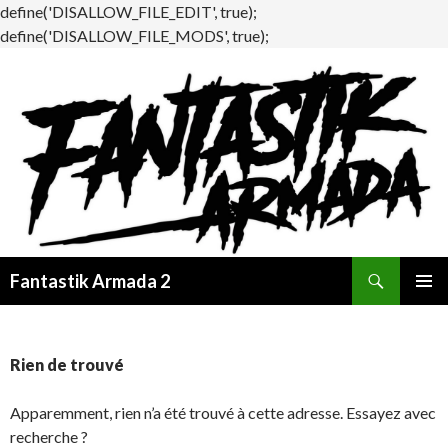
define('DISALLOW_FILE_EDIT', true);
define('DISALLOW_FILE_MODS', true);
Recherche
Fantastik Armada 2
ALLER
MENU
AU
PRINCI
CONTENU
Rien de trouvé
Apparemment, rien n’a été trouvé à cette adresse. Essayez avec
recherche ?