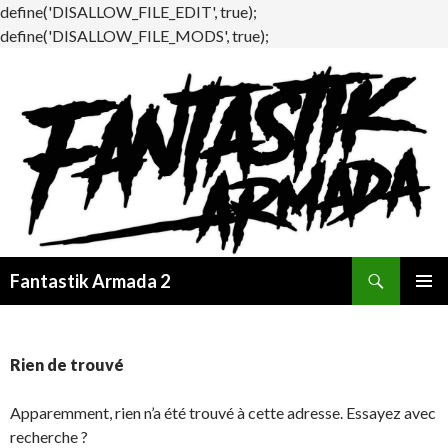
define('DISALLOW_FILE_EDIT', true);
define('DISALLOW_FILE_MODS', true);
Recherche
Fantastik Armada 2
ALLER
MENU
AU
PRINCI
CONTENU
Rien de trouvé
Apparemment, rien n’a été trouvé à cette adresse. Essayez avec
recherche ?