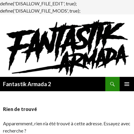
define('DISALLOW_FILE_EDIT', true);
define('DISALLOW_FILE_MODS', true);
Recherche
Fantastik Armada 2
ALLER
MENU
AU
PRINCI
CONTENU
Rien de trouvé
Apparemment, rien n’a été trouvé à cette adresse. Essayez avec
recherche ?