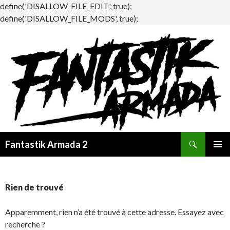
define('DISALLOW_FILE_EDIT', true);
define('DISALLOW_FILE_MODS', true);
Recherche
Fantastik Armada 2
ALLER
MENU
AU
PRINCI
CONTENU
Rien de trouvé
Apparemment, rien n’a été trouvé à cette adresse. Essayez avec
recherche ?