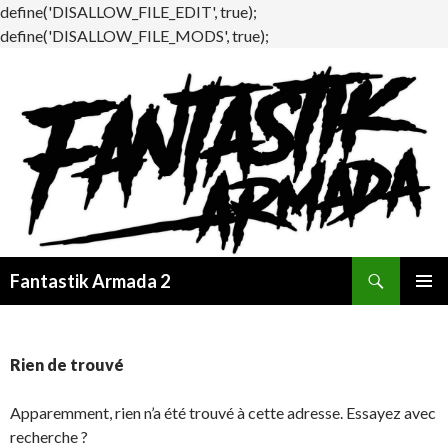
define('DISALLOW_FILE_EDIT', true);
define('DISALLOW_FILE_MODS', true);
Recherche
Fantastik Armada 2
ALLER
MENU
AU
PRINCI
CONTENU
Rien de trouvé
Apparemment, rien n’a été trouvé à cette adresse. Essayez avec
recherche ?