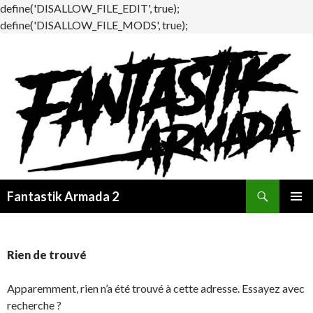
define('DISALLOW_FILE_EDIT', true);
define('DISALLOW_FILE_MODS', true);
Recherche
Fantastik Armada 2
ALLER
MENU
AU
PRINCI
CONTENU
Rien de trouvé
Apparemment, rien n’a été trouvé à cette adresse. Essayez avec
recherche ?