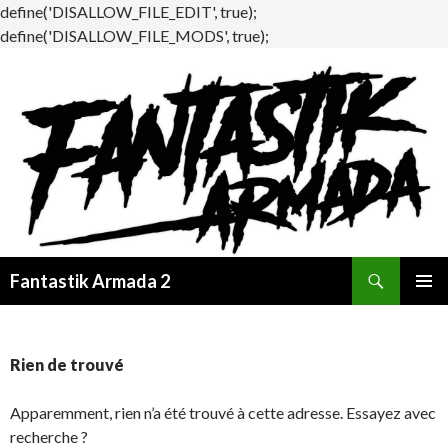
define('DISALLOW_FILE_EDIT', true);
define('DISALLOW_FILE_MODS', true);
Recherche
Fantastik Armada 2
ALLER
MENU
AU
PRINCI
CONTENU
Rien de trouvé
Apparemment, rien n’a été trouvé à cette adresse. Essayez avec
recherche ?