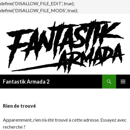
define('DISALLOW_FILE_EDIT', true);
define('DISALLOW_FILE_MODS', true);
Recherche
Fantastik Armada 2
ALLER
MENU
AU
PRINCI
CONTENU
Rien de trouvé
Apparemment, rien n’a été trouvé à cette adresse. Essayez avec
recherche ?