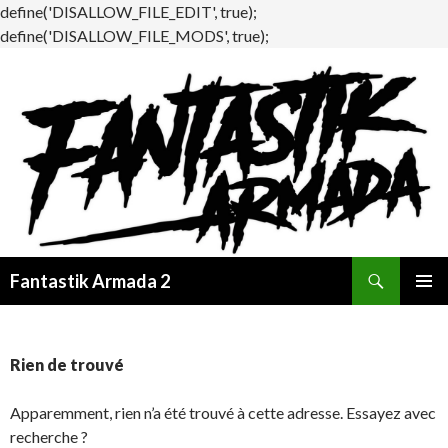
define('DISALLOW_FILE_EDIT', true);
define('DISALLOW_FILE_MODS', true);
Recherche
Fantastik Armada 2
ALLER
MENU
AU
PRINCI
CONTENU
Rien de trouvé
Apparemment, rien n’a été trouvé à cette adresse. Essayez avec
recherche ?