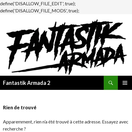
define('DISALLOW_FILE_EDIT', true);
define('DISALLOW_FILE_MODS', true);
Recherche
Fantastik Armada 2
ALLER
MENU
AU
PRINCI
CONTENU
Rien de trouvé
Apparemment, rien n’a été trouvé à cette adresse. Essayez avec
recherche ?