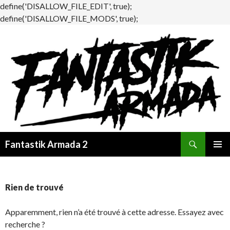
define('DISALLOW_FILE_EDIT', true);
define('DISALLOW_FILE_MODS', true);
Recherche
Fantastik Armada 2
ALLER
MENU
AU
PRINCI
CONTENU
Rien de trouvé
Apparemment, rien n’a été trouvé à cette adresse. Essayez avec
recherche ?