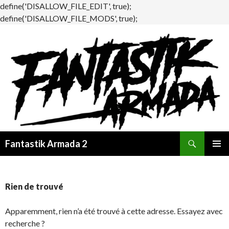
define('DISALLOW_FILE_EDIT', true);
define('DISALLOW_FILE_MODS', true);
Recherche
Fantastik Armada 2
ALLER
MENU
AU
PRINCI
CONTENU
Rien de trouvé
Apparemment, rien n’a été trouvé à cette adresse. Essayez avec
recherche ?