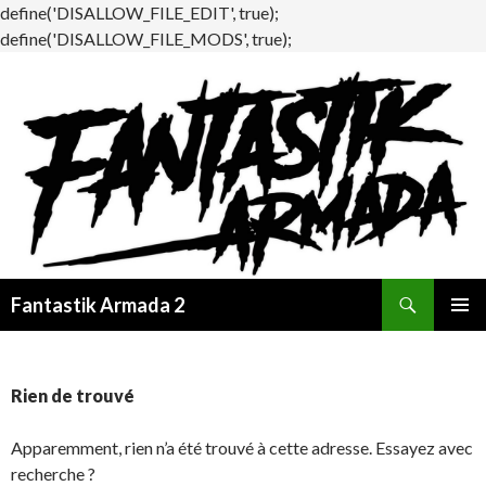
define('DISALLOW_FILE_EDIT', true);
define('DISALLOW_FILE_MODS', true);
Recherche
Fantastik Armada 2
ALLER
MENU
AU
PRINCI
CONTENU
Rien de trouvé
Apparemment, rien n’a été trouvé à cette adresse. Essayez avec
recherche ?