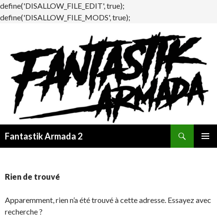
define('DISALLOW_FILE_EDIT', true);
define('DISALLOW_FILE_MODS', true);
Recherche
Fantastik Armada 2
ALLER
MENU
AU
PRINCI
CONTENU
Rien de trouvé
Apparemment, rien n’a été trouvé à cette adresse. Essayez avec
recherche ?