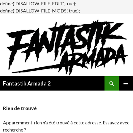
define('DISALLOW_FILE_EDIT', true);
define('DISALLOW_FILE_MODS', true);
Recherche
Fantastik Armada 2
ALLER
MENU
AU
PRINCI
CONTENU
Rien de trouvé
Apparemment, rien n’a été trouvé à cette adresse. Essayez avec
recherche ?