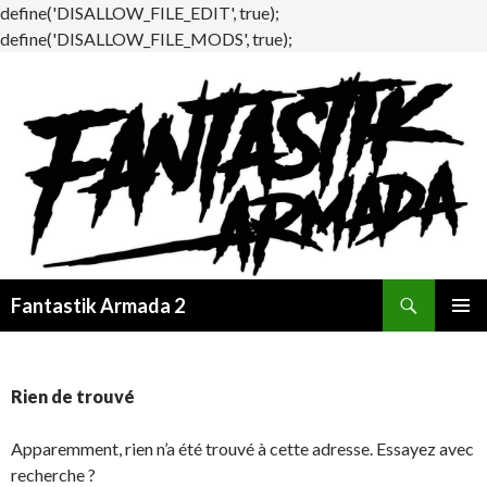
define('DISALLOW_FILE_EDIT', true);
define('DISALLOW_FILE_MODS', true);
Recherche
Fantastik Armada 2
ALLER
MENU
AU
PRINCI
CONTENU
Rien de trouvé
Apparemment, rien n’a été trouvé à cette adresse. Essayez avec
recherche ?