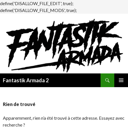
define('DISALLOW_FILE_EDIT', true);
define('DISALLOW_FILE_MODS', true);
Recherche
Fantastik Armada 2
ALLER
MENU
AU
PRINCI
CONTENU
Rien de trouvé
Apparemment, rien n’a été trouvé à cette adresse. Essayez avec
recherche ?