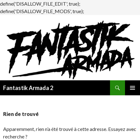
define('DISALLOW_FILE_EDIT', true);
define('DISALLOW_FILE_MODS', true);
Recherche
Fantastik Armada 2
ALLER
MENU
AU
PRINCI
CONTENU
Rien de trouvé
Apparemment, rien n’a été trouvé à cette adresse. Essayez avec
recherche ?