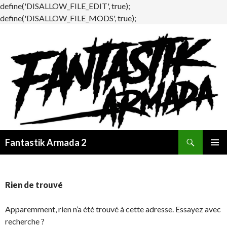
define('DISALLOW_FILE_EDIT', true);
define('DISALLOW_FILE_MODS', true);
Recherche
Fantastik Armada 2
ALLER
MENU
AU
PRINCI
CONTENU
Rien de trouvé
Apparemment, rien n’a été trouvé à cette adresse. Essayez avec
recherche ?