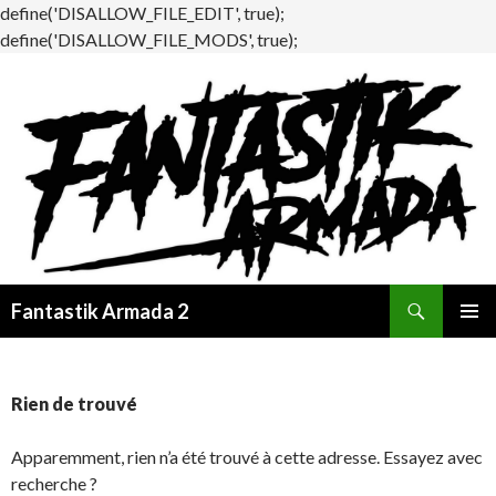
define('DISALLOW_FILE_EDIT', true);
define('DISALLOW_FILE_MODS', true);
Recherche
Fantastik Armada 2
ALLER
MENU
AU
PRINCI
CONTENU
Rien de trouvé
Apparemment, rien n’a été trouvé à cette adresse. Essayez avec
recherche ?