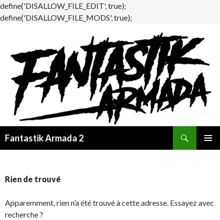
define('DISALLOW_FILE_EDIT', true);
define('DISALLOW_FILE_MODS', true);
Recherche
Fantastik Armada 2
ALLER
MENU
AU
PRINCI
CONTENU
Rien de trouvé
Apparemment, rien n’a été trouvé à cette adresse. Essayez avec
recherche ?