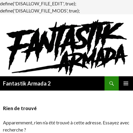
define('DISALLOW_FILE_EDIT', true);
define('DISALLOW_FILE_MODS', true);
Recherche
Fantastik Armada 2
ALLER
MENU
AU
PRINCI
CONTENU
Rien de trouvé
Apparemment, rien n’a été trouvé à cette adresse. Essayez avec
recherche ?