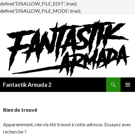
define('DISALLOW_FILE_EDIT', true);
define('DISALLOW_FILE_MODS', true);
Recherche
Fantastik Armada 2
ALLER
MENU
AU
PRINCI
CONTENU
Rien de trouvé
Apparemment, rien n’a été trouvé à cette adresse. Essayez avec
recherche ?