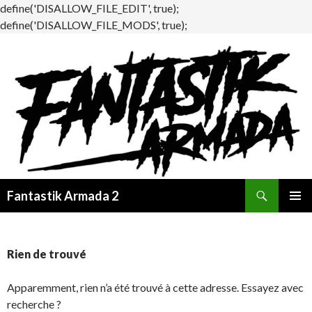
define('DISALLOW_FILE_EDIT', true);
define('DISALLOW_FILE_MODS', true);
Recherche
Fantastik Armada 2
ALLER
MENU
AU
PRINCI
CONTENU
Rien de trouvé
Apparemment, rien n’a été trouvé à cette adresse. Essayez avec
recherche ?