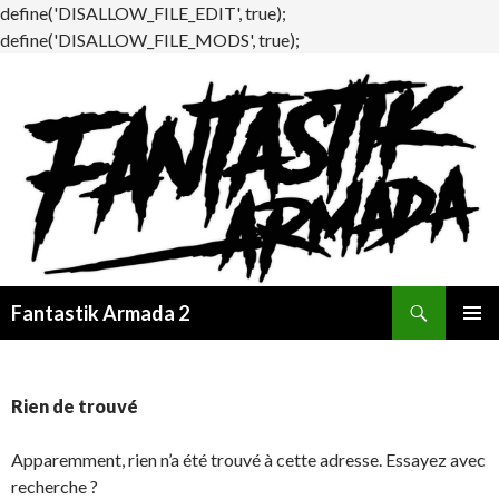
define('DISALLOW_FILE_EDIT', true);
define('DISALLOW_FILE_MODS', true);
Recherche
Fantastik Armada 2
ALLER
MENU
AU
PRINCI
CONTENU
Rien de trouvé
Apparemment, rien n’a été trouvé à cette adresse. Essayez avec
recherche ?