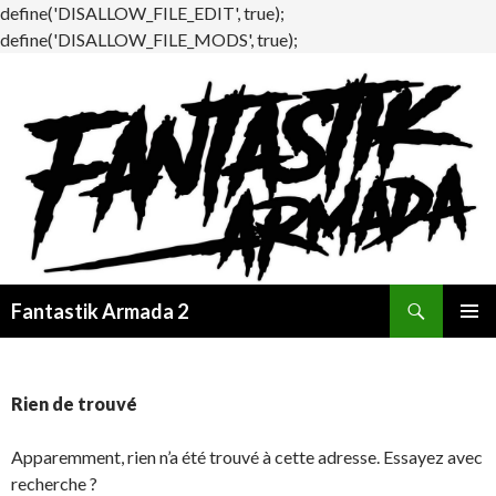
define('DISALLOW_FILE_EDIT', true);
define('DISALLOW_FILE_MODS', true);
Recherche
Fantastik Armada 2
ALLER
MENU
AU
PRINCI
CONTENU
Rien de trouvé
Apparemment, rien n’a été trouvé à cette adresse. Essayez avec
recherche ?