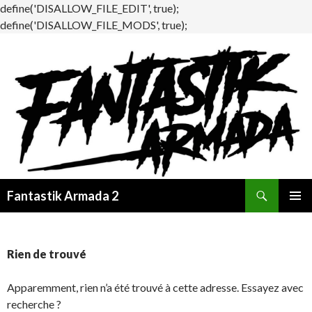
define('DISALLOW_FILE_EDIT', true);
define('DISALLOW_FILE_MODS', true);
Recherche
Fantastik Armada 2
ALLER
MENU
AU
PRINCI
CONTENU
Rien de trouvé
Apparemment, rien n’a été trouvé à cette adresse. Essayez avec
recherche ?