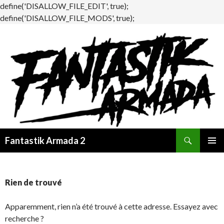
define('DISALLOW_FILE_EDIT', true);
define('DISALLOW_FILE_MODS', true);
Recherche
Fantastik Armada 2
ALLER
MENU
AU
PRINCI
CONTENU
Rien de trouvé
Apparemment, rien n’a été trouvé à cette adresse. Essayez avec
recherche ?