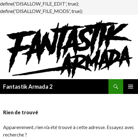
define('DISALLOW_FILE_EDIT', true);
define('DISALLOW_FILE_MODS', true);
Recherche
Fantastik Armada 2
ALLER
MENU
AU
PRINCI
CONTENU
Rien de trouvé
Apparemment, rien n’a été trouvé à cette adresse. Essayez avec
recherche ?