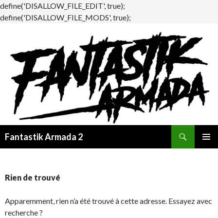
define('DISALLOW_FILE_EDIT', true);
define('DISALLOW_FILE_MODS', true);
Recherche
Fantastik Armada 2
ALLER
MENU
AU
PRINCI
CONTENU
Rien de trouvé
Apparemment, rien n’a été trouvé à cette adresse. Essayez avec
recherche ?