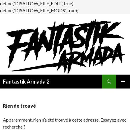
define('DISALLOW_FILE_EDIT', true);
define('DISALLOW_FILE_MODS', true);
Recherche
Fantastik Armada 2
ALLER
MENU
AU
PRINCI
CONTENU
Rien de trouvé
Apparemment, rien n’a été trouvé à cette adresse. Essayez avec
recherche ?