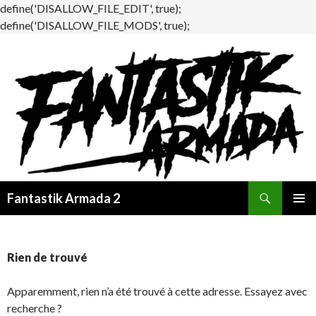
define('DISALLOW_FILE_EDIT', true);
define('DISALLOW_FILE_MODS', true);
Recherche
Fantastik Armada 2
ALLER
MENU
AU
PRINCI
CONTENU
Rien de trouvé
Apparemment, rien n’a été trouvé à cette adresse. Essayez avec
recherche ?