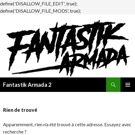
define('DISALLOW_FILE_EDIT', true);
define('DISALLOW_FILE_MODS', true);
Recherche
Fantastik Armada 2
ALLER
MENU
AU
PRINCI
CONTENU
Rien de trouvé
Apparemment, rien n’a été trouvé à cette adresse. Essayez avec
recherche ?