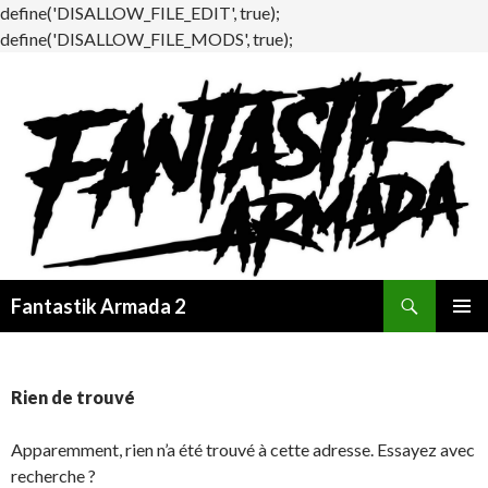
define('DISALLOW_FILE_EDIT', true);
define('DISALLOW_FILE_MODS', true);
Recherche
Fantastik Armada 2
ALLER
MENU
AU
PRINCI
CONTENU
Rien de trouvé
Apparemment, rien n’a été trouvé à cette adresse. Essayez avec
recherche ?