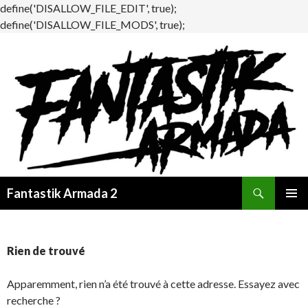
define('DISALLOW_FILE_EDIT', true);
define('DISALLOW_FILE_MODS', true);
Recherche
Fantastik Armada 2
ALLER
MENU
AU
PRINCI
CONTENU
Rien de trouvé
Apparemment, rien n’a été trouvé à cette adresse. Essayez avec
recherche ?