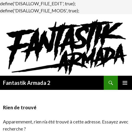
define('DISALLOW_FILE_EDIT', true);
define('DISALLOW_FILE_MODS', true);
Recherche
Fantastik Armada 2
ALLER
MENU
AU
PRINCI
CONTENU
Rien de trouvé
Apparemment, rien n’a été trouvé à cette adresse. Essayez avec
recherche ?