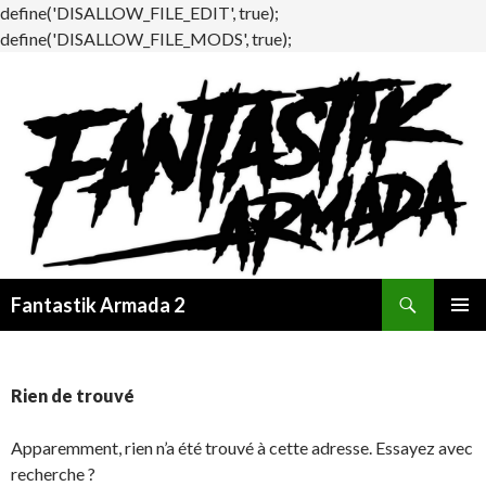
define('DISALLOW_FILE_EDIT', true);
define('DISALLOW_FILE_MODS', true);
Recherche
Fantastik Armada 2
ALLER
MENU
AU
PRINCI
CONTENU
Rien de trouvé
Apparemment, rien n’a été trouvé à cette adresse. Essayez avec
recherche ?