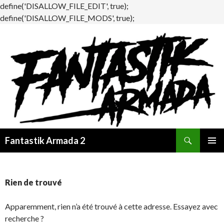
define('DISALLOW_FILE_EDIT', true);
define('DISALLOW_FILE_MODS', true);
Recherche
Fantastik Armada 2
ALLER
MENU
AU
PRINCI
CONTENU
Rien de trouvé
Apparemment, rien n’a été trouvé à cette adresse. Essayez avec
recherche ?