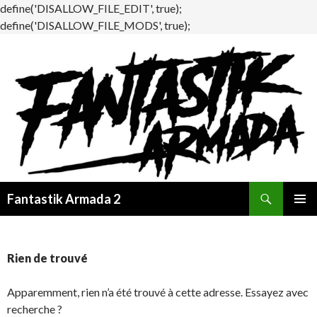
define('DISALLOW_FILE_EDIT', true);
define('DISALLOW_FILE_MODS', true);
Recherche
Fantastik Armada 2
ALLER
MENU
AU
PRINCI
CONTENU
Rien de trouvé
Apparemment, rien n’a été trouvé à cette adresse. Essayez avec
recherche ?