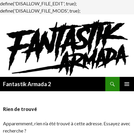
define('DISALLOW_FILE_EDIT', true);
define('DISALLOW_FILE_MODS', true);
Recherche
Fantastik Armada 2
ALLER
MENU
AU
PRINCI
CONTENU
Rien de trouvé
Apparemment, rien n’a été trouvé à cette adresse. Essayez avec
recherche ?