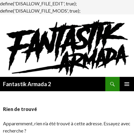
define('DISALLOW_FILE_EDIT', true);
define('DISALLOW_FILE_MODS', true);
Recherche
Fantastik Armada 2
ALLER
MENU
AU
PRINCI
CONTENU
Rien de trouvé
Apparemment, rien n’a été trouvé à cette adresse. Essayez avec
recherche ?