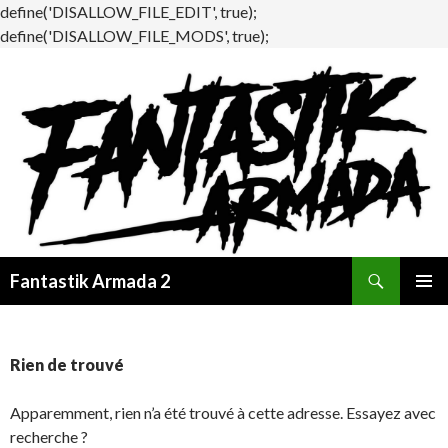
define('DISALLOW_FILE_EDIT', true);
define('DISALLOW_FILE_MODS', true);
Recherche
Fantastik Armada 2
ALLER
MENU
AU
PRINCI
CONTENU
Rien de trouvé
Apparemment, rien n’a été trouvé à cette adresse. Essayez avec
recherche ?