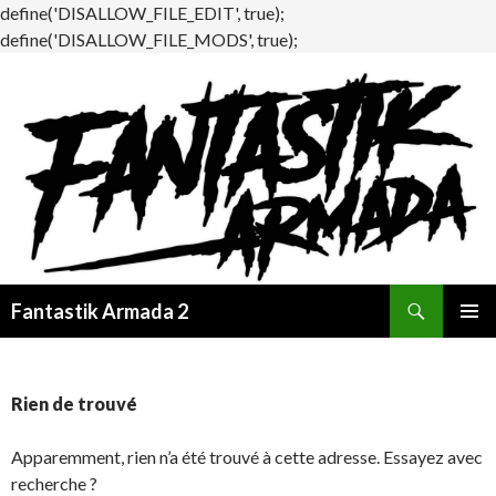
define('DISALLOW_FILE_EDIT', true);
define('DISALLOW_FILE_MODS', true);
Recherche
Fantastik Armada 2
ALLER
MENU
AU
PRINCI
CONTENU
Rien de trouvé
Apparemment, rien n’a été trouvé à cette adresse. Essayez avec
recherche ?