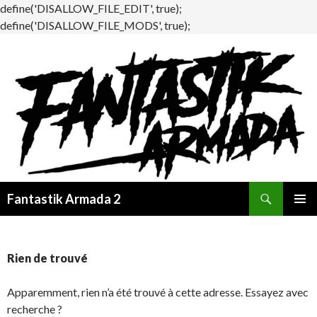
define('DISALLOW_FILE_EDIT', true);
define('DISALLOW_FILE_MODS', true);
Recherche
Fantastik Armada 2
ALLER
MENU
AU
PRINCI
CONTENU
Rien de trouvé
Apparemment, rien n’a été trouvé à cette adresse. Essayez avec
recherche ?