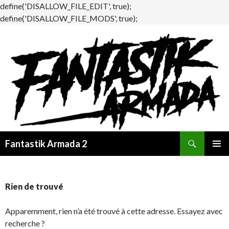
define('DISALLOW_FILE_EDIT', true);
define('DISALLOW_FILE_MODS', true);
Recherche
Fantastik Armada 2
ALLER
MENU
AU
PRINCI
CONTENU
Rien de trouvé
Apparemment, rien n’a été trouvé à cette adresse. Essayez avec
recherche ?