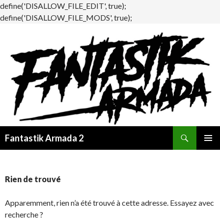
define('DISALLOW_FILE_EDIT', true);
define('DISALLOW_FILE_MODS', true);
Recherche
Fantastik Armada 2
ALLER
MENU
AU
PRINCI
CONTENU
Rien de trouvé
Apparemment, rien n’a été trouvé à cette adresse. Essayez avec
recherche ?