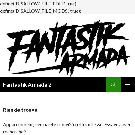
define('DISALLOW_FILE_EDIT', true);
define('DISALLOW_FILE_MODS', true);
Recherche
Fantastik Armada 2
ALLER
MENU
AU
PRINCI
CONTENU
Rien de trouvé
Apparemment, rien n’a été trouvé à cette adresse. Essayez avec
recherche ?