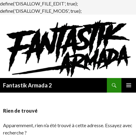
define('DISALLOW_FILE_EDIT', true);
define('DISALLOW_FILE_MODS', true);
Recherche
Fantastik Armada 2
ALLER
MENU
AU
PRINCI
CONTENU
Rien de trouvé
Apparemment, rien n’a été trouvé à cette adresse. Essayez avec
recherche ?